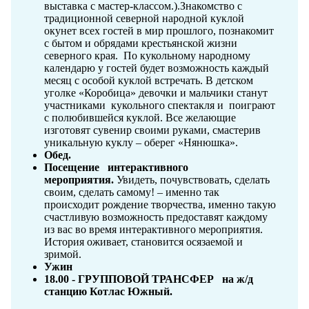
выставка с мастер-классом.).Знакомство с
традиционной северной народной куклой
окунет всех гостей в мир прошлого, познакомит
с бытом и обрядами крестьянской жизни
северного края. По кукольному народному
календарю у гостей будет возможность каждый
месяц с особой куклой встречать. В детском
уголке «Коробица» девочки и мальчики станут
участниками кукольного спектакля и поиграют
с полюбившейся куклой. Все желающие
изготовят сувенир своими руками, смастерив
уникальную куклу – оберег «Нянюшка».
Обед.
Посещение интерактивного
мероприятия.
Увидеть, почувствовать, сделать
своим, сделать самому! – именно так
происходит рождение творчества, именно такую
счастливую возможность предоставят каждому
из вас во время интерактивного мероприятия.
История оживает, становится осязаемой и
зримой.
Ужин
18.00 - ГРУППОВОЙ ТРАНСФЕР на ж/д
станцию Котлас Южный.