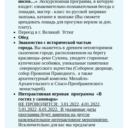
носом…»
Экскурсионная программа, в которую
входит: ознакомительно-познавательная беседа о
лошадях, мастер - класс по русской запряжке
экипажа, катание в экипаже (Вы сможете
арендовать лошадь для прогулки верхом за доп.
плату).
Переезд в г. Великий Устюг
Обед
Знакомство с исторической частью
города.
Вы окажетесь в древнем неповторимом
сказочном городе, расположенном на берегу
красавицы–реки Сухоны, увидите старинные
купеческие особняки, уникальные памятники
севернорусского зодчества (Соборное дворище,
собор Прокопия Праведного, а также
архитектурный комплекс Михайло-
Архангельского и Спасо-Преображенского
монастырей).
Интерактивная игровая программа «В
гостях у самовара»
НЕ ПРОВОДИТСЯ: 3.01.2022, 4.01.2022,
5.01.2022, 6.01.2022. В указанные даты
программа будет заменена на другое
развлекательное интерактивное мероприятие.
Исключительно для вас мы предлагаем