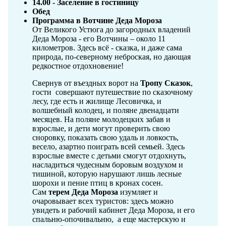
14.00 - Заселение в гостиницу
Обед
Программа в Вотчине Деда Мороза
От Великого Устюга до загородных владений
Деда Мороза - его Вотчины – около 11
километров. Здесь всё - сказка, и даже сама
природа, по-северному неброская, но дающая
редкостное отдохновение!
Свернув от въездных ворот на
Тропу Сказок
,
гости совершают путешествие по сказочному
лесу, где есть и жилище Лесовичка, и
волшебный колодец, и поляне двенадцати
месяцев. На поляне молодецких забав и
взрослые, и дети могут проверить свою
сноровку, показать свою удаль и ловкость,
весело, азартно поиграть всей семьей. Здесь
взрослые вместе с детьми смогут отдохнуть,
насладиться чудесным боровым воздухом и
тишиной, которую нарушают лишь лесные
шорохи и пение птиц в кронах сосен.
Сам
терем Деда Мороза
изумляет и
очаровывает всех туристов: здесь можно
увидеть и рабочий кабинет Деда Мороза, и его
спальню-опочивальню, а еще мастерскую и