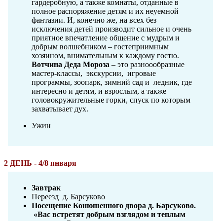
гардеробную, а также комнаты, отданные в
полное распоряжение детям и их неуемной
фантазии. И, конечно же, на всех без
исключения детей производит сильное и очень
приятное впечатление общение с мудрым и
добрым волшебником – гостеприимным
хозяином, внимательным к каждому гостю.
Вотчина Деда Мороза
– это разноообразные
мастер-классы, экскурсии, игровые
программы, зоопарк, зимний сад и ледник, где
интересно и детям, и взрослым, а также
головокружительные горки, спуск по которым
захватывает дух.
Ужин
2 ДЕНЬ - 4/8 января
Завтрак
Переезд д. Барсуково
Посещение Конюшенного двора д. Барсуково.
«Вас встретят добрым взглядом и теплым